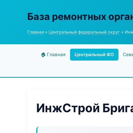
База ремонтных орга
Главная
»
Центральный федеральный округ
» Инж
🏠 Главная
Центральный ФО
Сев
ИнжСтрой Бриг