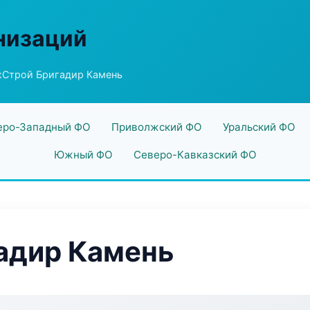
низаций
Строй Бригадир Камень
еро-Западный ФО
Приволжский ФО
Уральский ФО
Южный ФО
Северо-Кавказский ФО
адир Камень