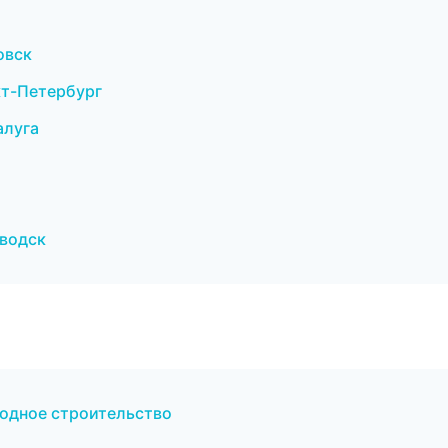
овск
кт-Петербург
алуга
аводск
одное строительство