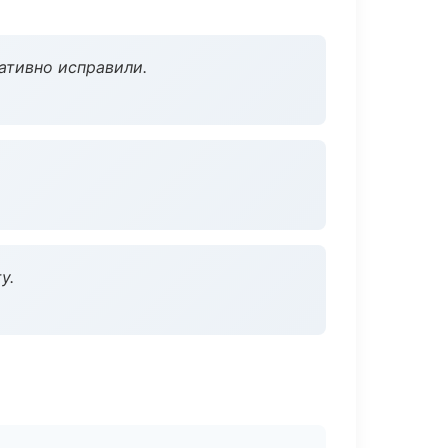
ативно исправили.
у.