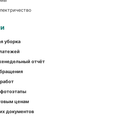
емы
электричество
ми
ая уборка
платежей
женедельный отчёт
обращения
 работ
 фотоэтапы
птовым ценам
их документов