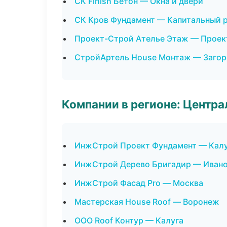
СК Finish Бетон — Окна и двери
СК Кров Фундамент — Капитальный р
Проект-Строй Ателье Этаж — Проек
СтройАртель House Монтаж — Загор
Компании в регионе: Центр
ИнжСтрой Проект Фундамент — Кал
ИнжСтрой Дерево Бригадир — Иван
ИнжСтрой Фасад Pro — Москва
Мастерская House Roof — Воронеж
ООО Roof Контур — Калуга