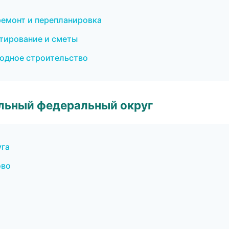
емонт и перепланировка
тирование и сметы
одное строительство
альный федеральный округ
уга
ово