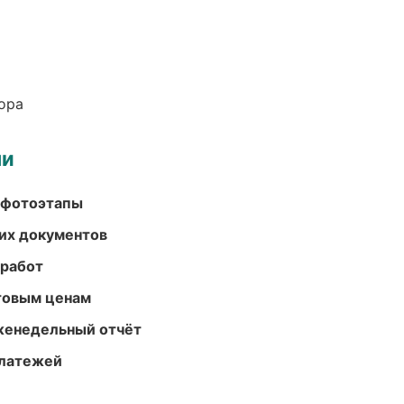
ора
ми
 фотоэтапы
их документов
 работ
птовым ценам
женедельный отчёт
платежей