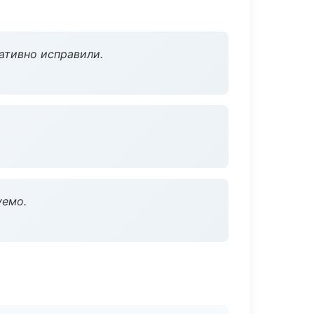
ативно исправили.
уемо.