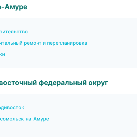
а-Амуре
оительство
итальный ремонт и перепланировка
ки
евосточный федеральный округ
адивосток
мсомольск-на-Амуре