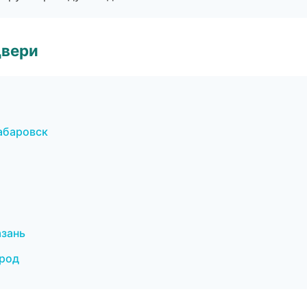
двери
абаровск
азань
ород