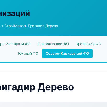
низаций
г
» СтройАртель Бригадир Дерево
ро-Западный ФО
Приволжский ФО
Уральский ФО
Южный ФО
Северо-Кавказский ФО
ригадир Дерево