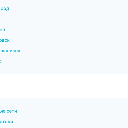
ород
ыл
овск
ахалинск
к
ые сети
остоки