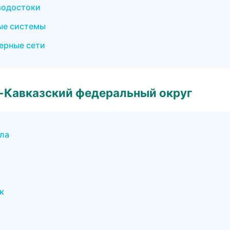
водостоки
ые системы
ерные сети
о-Кавказский федеральный округ
ла
к