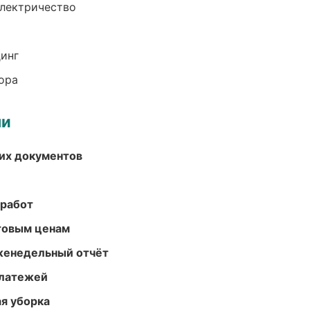
электричество
динг
ора
ми
их документов
 работ
птовым ценам
женедельный отчёт
платежей
ая уборка