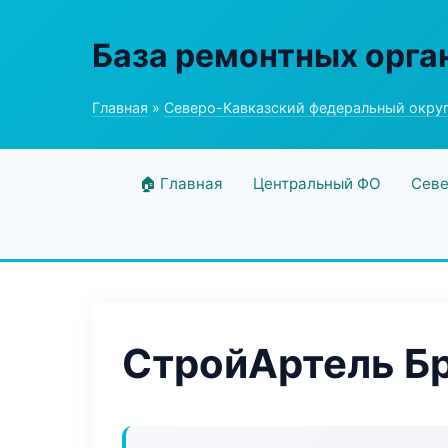
База ремонтных орга
Главная
»
Северо-Кавказский федеральный окру
🏠 Главная
Центральный ФО
Севе
СтройАртель Б