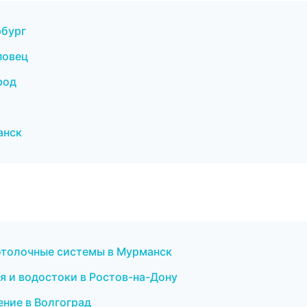
рбург
повец
род
анск
отолочные системы в Мурманск
 и водостоки в Ростов-на-Дону
ение в Волгоград