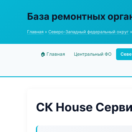
База ремонтных орга
Главная
»
Северо-Западный федеральный округ
»
🏠 Главная
Центральный ФО
Севе
СК House Серв