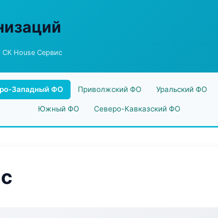
низаций
 СК House Сервис
ро-Западный ФО
Приволжский ФО
Уральский ФО
Южный ФО
Северо-Кавказский ФО
ис