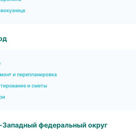
вокузнецк
од
е
монт и перепланировка
тирование и сметы
ри
о-Западный федеральный округ