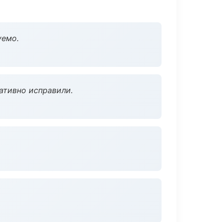
уемо.
ативно исправили.