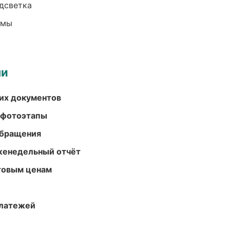
одсветка
емы
ми
их документов
 фотоэтапы
обращения
женедельный отчёт
птовым ценам
платежей