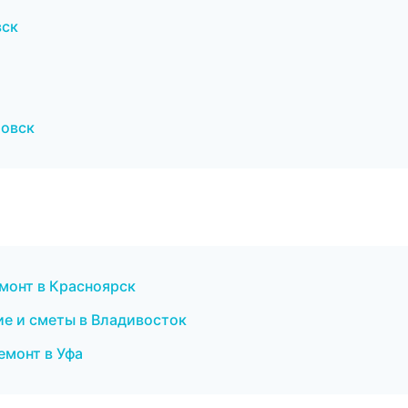
вск
товск
монт в Красноярск
е и сметы в Владивосток
монт в Уфа