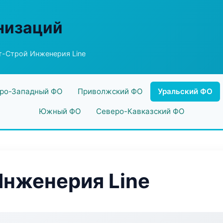
низаций
т-Строй Инженерия Line
ро-Западный ФО
Приволжский ФО
Уральский ФО
Южный ФО
Северо-Кавказский ФО
нженерия Line