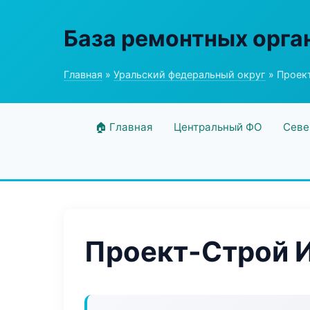
База ремонтных орга
Главная
»
Уральский федеральный округ
» Проек
🏠 Главная
Центральный ФО
Севе
Проект-Строй И