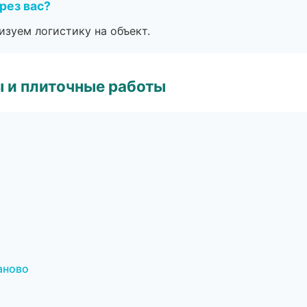
рез вас?
изуем логистику на объект.
 и плиточные работы
аново