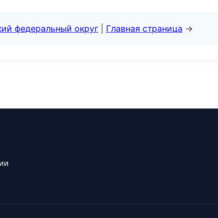
кий федеральный округ
|
Главная страница
→
сии