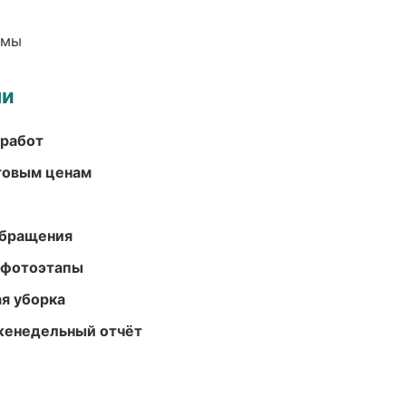
емы
ми
 работ
птовым ценам
обращения
 фотоэтапы
ая уборка
женедельный отчёт