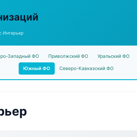
низаций
с Интерьер
ро-Западный ФО
Приволжский ФО
Уральский ФО
Южный ФО
Северо-Кавказский ФО
рьер