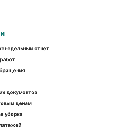
ми
женедельный отчёт
 работ
обращения
их документов
птовым ценам
ая уборка
платежей