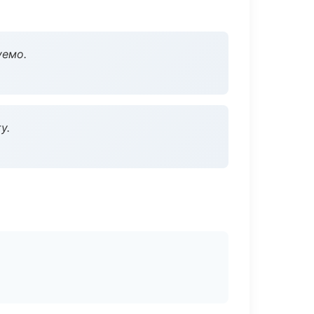
уемо.
у.