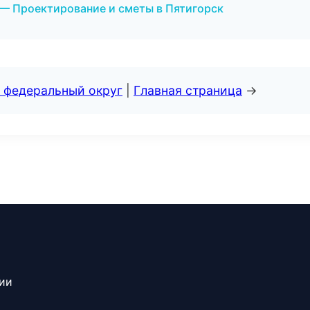
— Проектирование и сметы в Пятигорск
 федеральный округ
|
Главная страница
→
сии