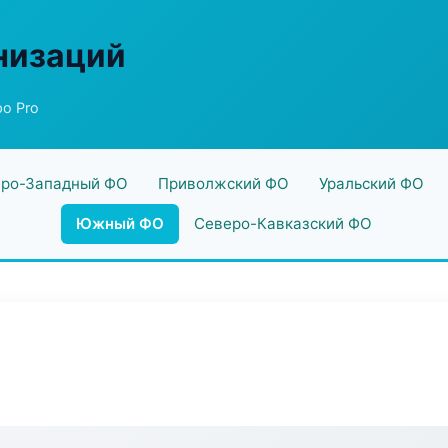
низаций
о Pro
ро-Западный ФО
Приволжский ФО
Уральский ФО
Южный ФО
Северо-Кавказский ФО