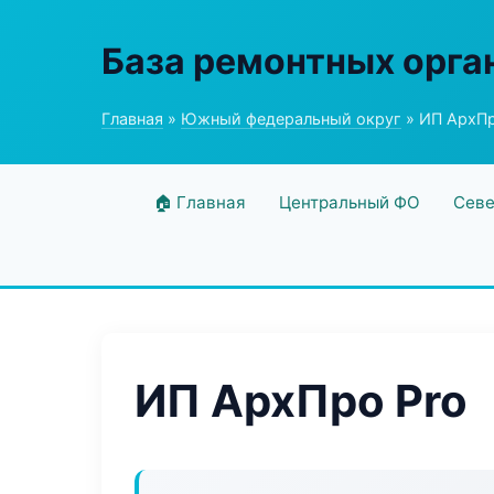
База ремонтных орга
Главная
»
Южный федеральный округ
» ИП АрхПр
🏠 Главная
Центральный ФО
Севе
ИП АрхПро Pro