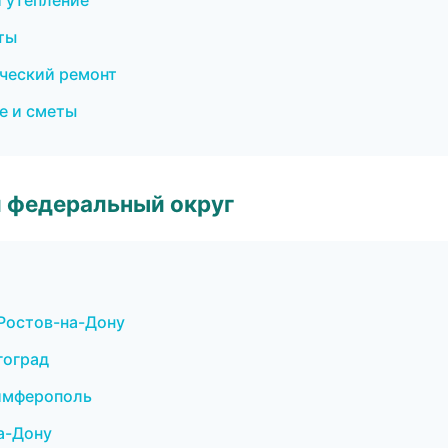
и утепление
ты
ческий ремонт
е и сметы
 федеральный округ
Ростов-на-Дону
гоград
имферополь
а-Дону