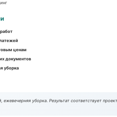
динг
ми
 работ
платежей
птовым ценам
их документов
ая уборка
, ежевечерняя уборка. Результат соответствует проект