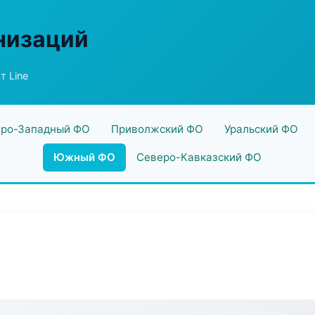
низаций
т Line
ро-Западный ФО
Приволжский ФО
Уральский ФО
Южный ФО
Северо-Кавказский ФО