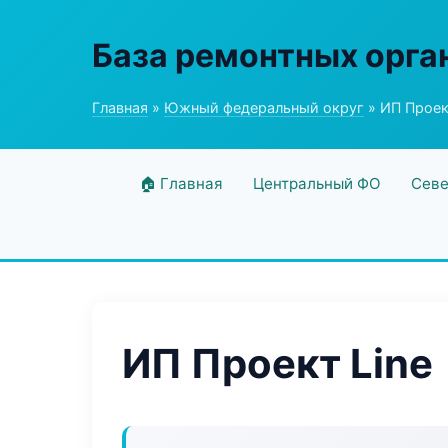
База ремонтных орга
Главная
»
Южный федеральный округ
» ИП Проек
🏠 Главная
Центральный ФО
Севе
ИП Проект Line