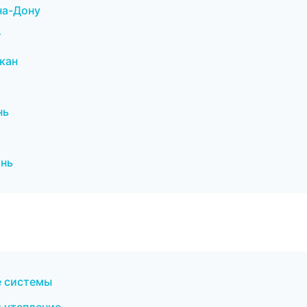
на-Дону
т
кан
нь
ань
е системы