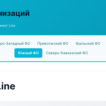
низаций
мент Line
ро-Западный ФО
Приволжский ФО
Уральский ФО
Южный ФО
Северо-Кавказский ФО
ine