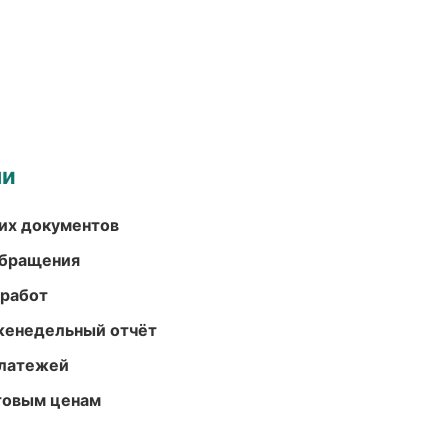
ми
их документов
обращения
 работ
женедельный отчёт
платежей
птовым ценам