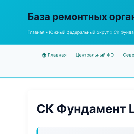
База ремонтных орга
Главная
»
Южный федеральный округ
» СК Фунда
🏠 Главная
Центральный ФО
Севе
СК Фундамент L