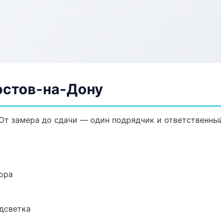
остов-на-Дону
От замера до сдачи — один подрядчик и ответственны
ора
одсветка