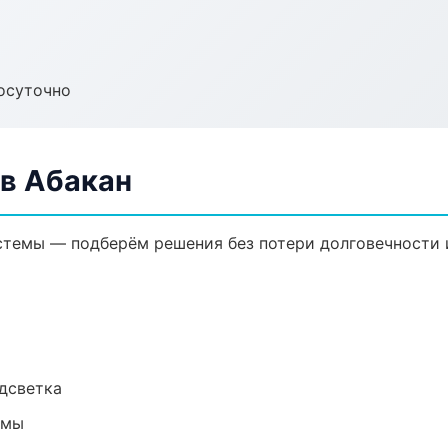
осуточно
в Абакан
темы — подберём решения без потери долговечности и
одсветка
емы