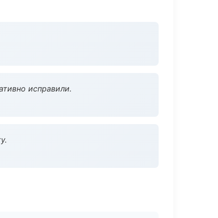
ативно исправили.
у.