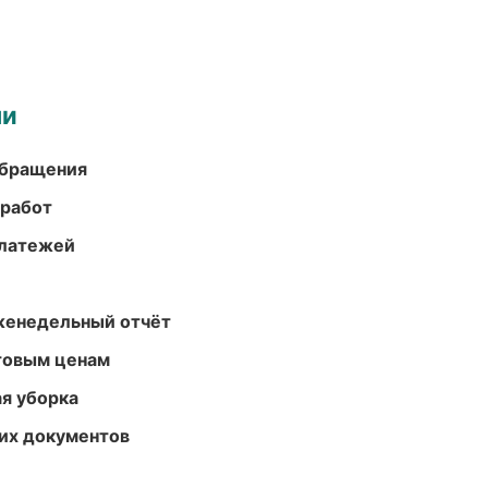
ми
обращения
 работ
платежей
женедельный отчёт
птовым ценам
ая уборка
их документов