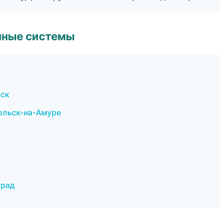
чные системы
вск
ольск-на-Амуре
град