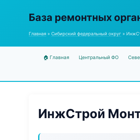
База ремонтных орга
Главная
»
Сибирский федеральный округ
» ИнжС
🏠 Главная
Центральный ФО
Севе
ИнжСтрой Мон