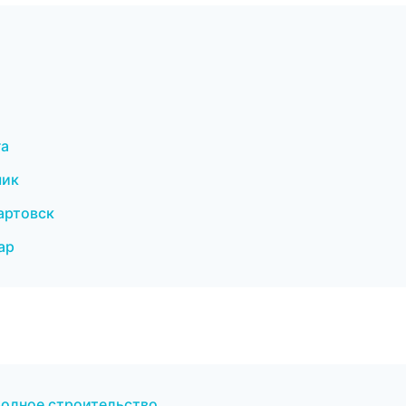
га
чик
артовск
ар
родное строительство