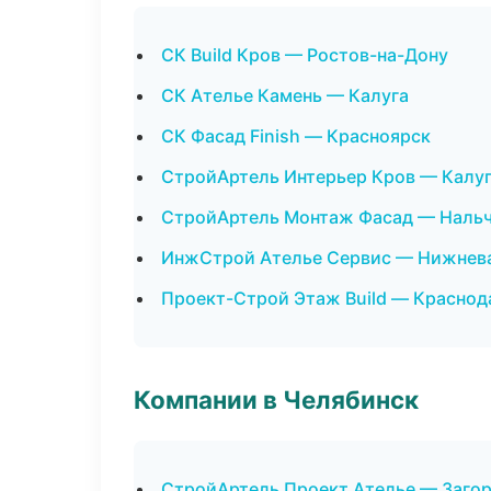
СК Build Кров — Ростов-на-Дону
СК Ателье Камень — Калуга
СК Фасад Finish — Красноярск
СтройАртель Интерьер Кров — Калу
СтройАртель Монтаж Фасад — Наль
ИнжСтрой Ателье Сервис — Нижнев
Проект-Строй Этаж Build — Краснод
Компании в Челябинск
СтройАртель Проект Ателье — Заго