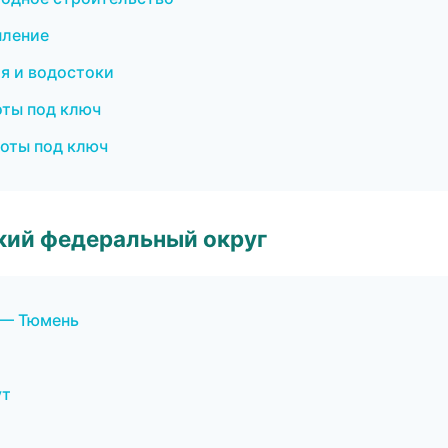
пление
я и водостоки
оты под ключ
оты под ключ
ский федеральный округ
 — Тюмень
ут