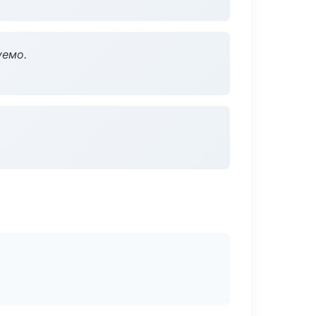
уемо.